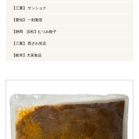
【三重】 サンショク
【愛知】 一刻魁堂
【静岡 浜松】むつみ餃子
【三重】 西ざわ笑店
【岐阜】大栄食品