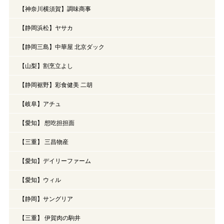
【神奈川横須賀】調味商事
【静岡浜松】ヤサカ
【静岡三島】中華屋 北京ダック
【山梨】割烹立よし
【静岡裾野】彩食健美 二胡
【岐阜】アチュ
【愛知】 想吃担担面
【三重】 三昌物産
【愛知】デイリーファーム
【愛知】ウィル
【静岡】サングリア
【三重】 伊賀肉の駒井