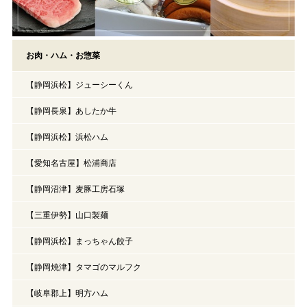
お肉・ハム・お惣菜
【静岡浜松】ジューシーくん
【静岡長泉】あしたか牛
【静岡浜松】浜松ハム
【愛知名古屋】松浦商店
【静岡沼津】麦豚工房石塚
【三重伊勢】山口製麺
【静岡浜松】まっちゃん餃子
【静岡焼津】タマゴのマルフク
【岐阜郡上】明方ハム