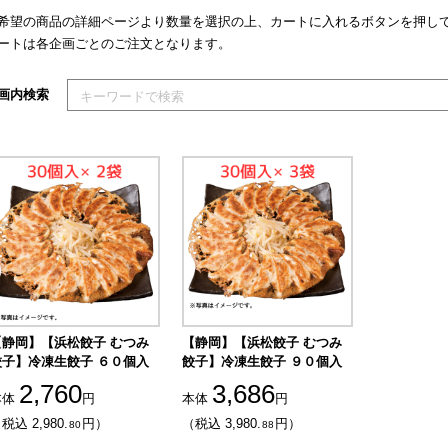
希望の商品の詳細ページより数量を選択の上、カートに入れるボタンを押し
ートは各企画ごとのご注文となります。
索キーワードを入力してください
画内検索
【静岡】【浜松餃子 むつみ
【静岡】【浜松餃子 むつみ
餃子】冷凍生餃子 ６０個入
餃子】冷凍生餃子 ９０個入
2,760
3,686
本体
円
本体
円
税込 2,980.
円）
（税込 3,980.
円）
80
88