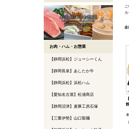
ご
カ
検
企
お肉・ハム・お惣菜
【静岡浜松】ジューシーくん
【静岡長泉】あしたか牛
【静岡浜松】浜松ハム
【愛知名古屋】松浦商店
【静岡沼津】麦豚工房石塚
【三重伊勢】山口製麺
（