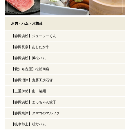
お肉・ハム・お惣菜
【静岡浜松】ジューシーくん
【静岡長泉】あしたか牛
【静岡浜松】浜松ハム
【愛知名古屋】松浦商店
【静岡沼津】麦豚工房石塚
【三重伊勢】山口製麺
【静岡浜松】まっちゃん餃子
【静岡焼津】タマゴのマルフク
【岐阜郡上】明方ハム