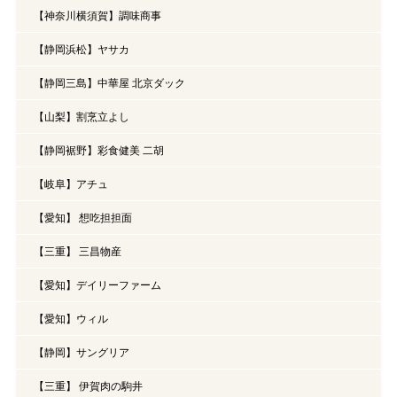
【神奈川横須賀】調味商事
【静岡浜松】ヤサカ
【静岡三島】中華屋 北京ダック
【山梨】割烹立よし
【静岡裾野】彩食健美 二胡
【岐阜】アチュ
【愛知】 想吃担担面
【三重】 三昌物産
【愛知】デイリーファーム
【愛知】ウィル
【静岡】サングリア
【三重】 伊賀肉の駒井