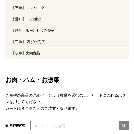
【三重】 サンショク
【愛知】 一刻魁堂
【静岡 浜松】むつみ餃子
【三重】 西ざわ笑店
【岐阜】大栄食品
お肉・ハム・お惣菜
ご希望の商品の詳細ページより数量を選択の上、カートに入れるボタ
ンを押してください。
カートは各企画ごとのご注文となります。
検索キーワードを入力してください
企画内検索