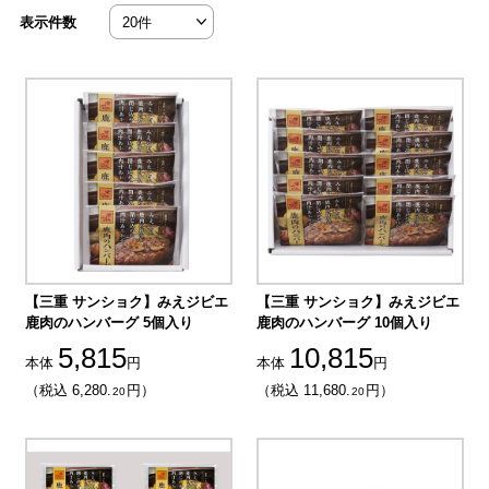
表示件数
【三重 サンショク】みえジビエ
【三重 サンショク】みえジビエ
鹿肉のハンバーグ 5個入り
鹿肉のハンバーグ 10個入り
5,815
10,815
本体
円
本体
円
（税込 6,280.
円）
（税込 11,680.
円）
20
20