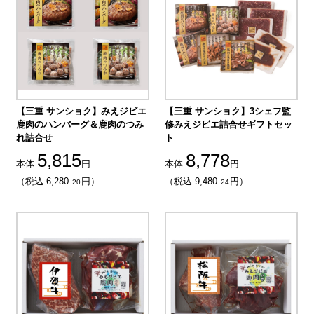
【三重 サンショク】みえジビエ
【三重 サンショク】3シェフ監
鹿肉のハンバーグ＆鹿肉のつみ
修みえジビエ詰合せギフトセッ
れ詰合せ
ト
5,815
8,778
本体
円
本体
円
（税込 6,280.
円）
（税込 9,480.
円）
20
24