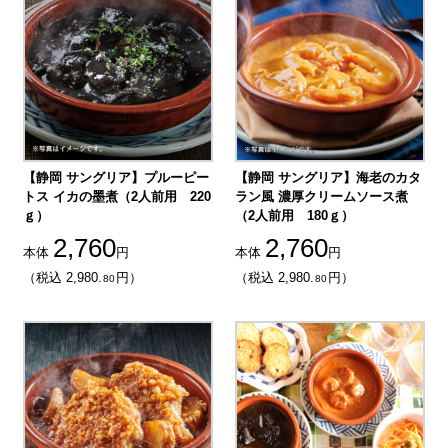
【静岡 サングリア】プルーピー
【静岡 サングリア】海老のカタ
トス イカの墨煮（2人前用 220
ラン風 濃厚クリームソース煮
ｇ）
（2人前用 180ｇ）
2,760
2,760
本体
円
本体
円
（税込 2,980.
円）
（税込 2,980.
円）
80
80