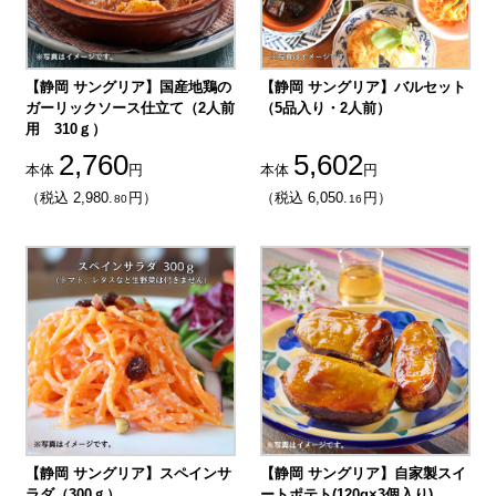
【静岡 サングリア】国産地鶏の
【静岡 サングリア】バルセット
ガーリックソース仕立て（2人前
（5品入り・2人前）
用 310ｇ）
2,760
5,602
本体
円
本体
円
（税込 2,980.
円）
（税込 6,050.
円）
80
16
【静岡 サングリア】スペインサ
【静岡 サングリア】自家製スイ
ラダ（300ｇ）
ートポテト(120g×3個入り)