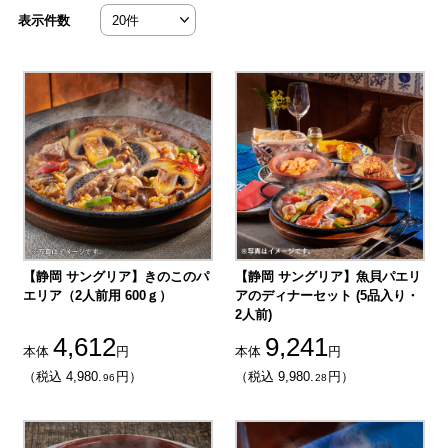
表示件数
【静岡 サングリア】きのこのパ
【静岡 サングリア】魚貝パエリ
エリア（2人前用 600ｇ）
アのディナーセット (5品入り・
2人前)
4,612
9,241
本体
円
本体
円
（税込 4,980.
円）
（税込 9,980.
円）
96
28