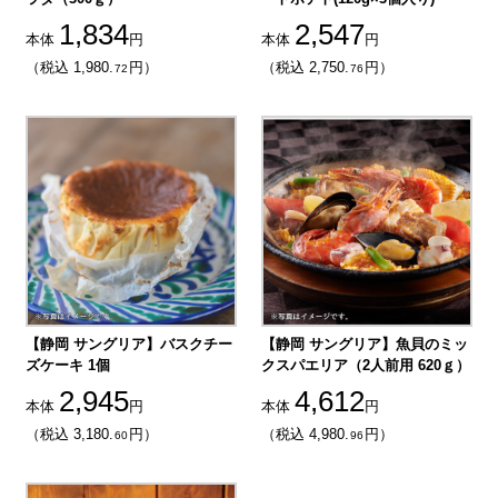
1,834
2,547
本体
円
本体
円
（税込 1,980.
円）
（税込 2,750.
円）
72
76
【静岡 サングリア】バスクチー
【静岡 サングリア】魚貝のミッ
ズケーキ 1個
クスパエリア（2人前用 620ｇ）
2,945
4,612
本体
円
本体
円
（税込 3,180.
円）
（税込 4,980.
円）
60
96