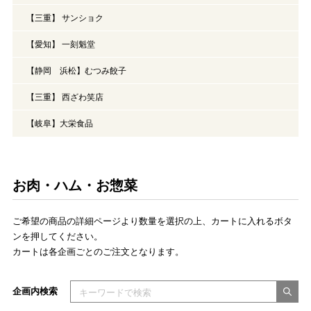
【三重】 サンショク
【愛知】 一刻魁堂
【静岡 浜松】むつみ餃子
【三重】 西ざわ笑店
【岐阜】大栄食品
お肉・ハム・お惣菜
ご希望の商品の詳細ページより数量を選択の上、カートに入れるボタ
ンを押してください。
カートは各企画ごとのご注文となります。
検索キーワードを入力してください
企画内検索