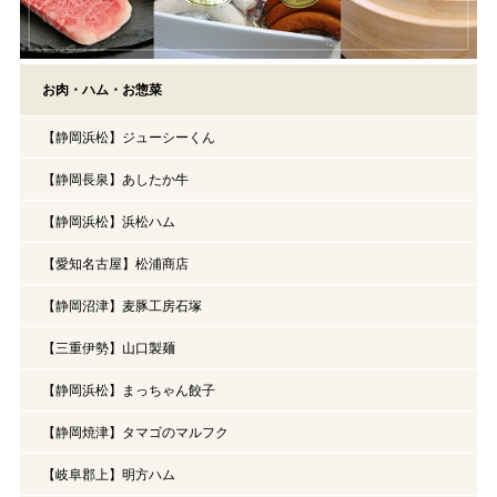
お肉・ハム・お惣菜
【静岡浜松】ジューシーくん
【静岡長泉】あしたか牛
【静岡浜松】浜松ハム
【愛知名古屋】松浦商店
【静岡沼津】麦豚工房石塚
【三重伊勢】山口製麺
【静岡浜松】まっちゃん餃子
【静岡焼津】タマゴのマルフク
【岐阜郡上】明方ハム