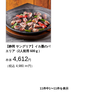
【静岡 サングリア】イカ墨のパ
エリア（2人前用 600ｇ）
4,612
本体
円
（税込 4,980.
円）
96
11件中1〜11件を表示