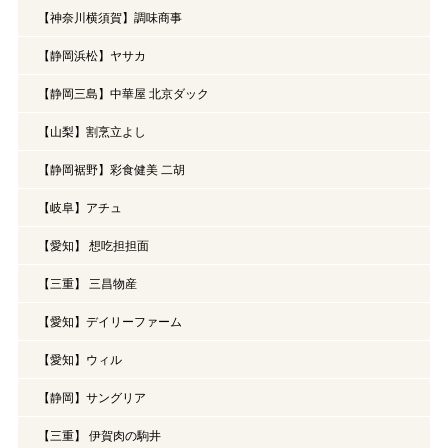
【神奈川横須賀】調味商事
【静岡浜松】ヤサカ
【静岡三島】中華屋 北京ダック
【山梨】割烹立よし
【静岡裾野】彩食健美 二胡
【岐阜】アチュ
【愛知】 想吃担担面
【三重】 三昌物産
【愛知】デイリーファーム
【愛知】ウィル
【静岡】サングリア
【三重】 伊賀肉の駒井