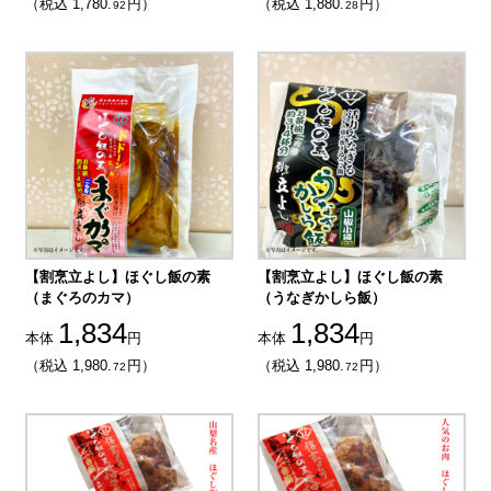
（税込 1,780.
円）
（税込 1,880.
円）
92
28
【割烹立よし】ほぐし飯の素
【割烹立よし】ほぐし飯の素
（まぐろのカマ）
（うなぎかしら飯）
1,834
1,834
本体
円
本体
円
（税込 1,980.
円）
（税込 1,980.
円）
72
72