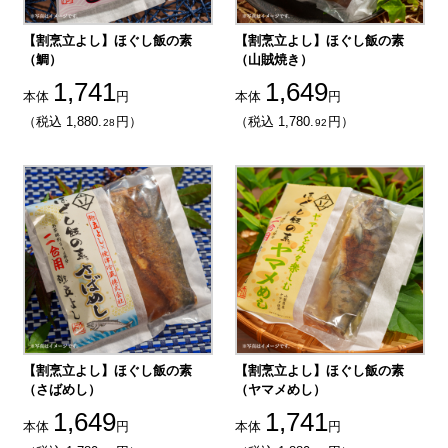
【割烹立よし】ほぐし飯の素
【割烹立よし】ほぐし飯の素
（鯛）
（山賊焼き）
1,741
1,649
本体
円
本体
円
（税込 1,880.
円）
（税込 1,780.
円）
28
92
【割烹立よし】ほぐし飯の素
【割烹立よし】ほぐし飯の素
（さばめし）
（ヤマメめし）
1,649
1,741
本体
円
本体
円