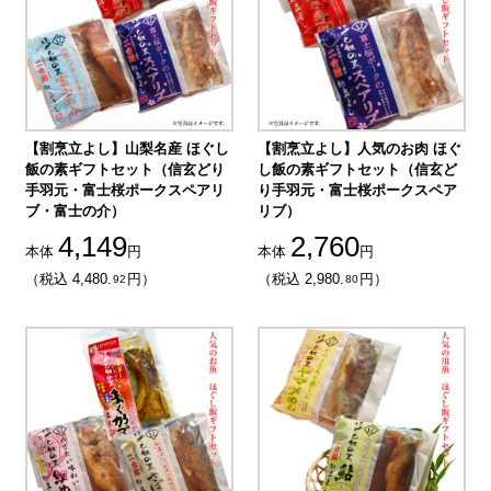
【割烹立よし】山梨名産 ほぐし
【割烹立よし】人気のお肉 ほぐ
飯の素ギフトセット（信玄どり
し飯の素ギフトセット（信玄ど
手羽元・富士桜ポークスペアリ
り手羽元・富士桜ポークスペア
ブ・富士の介）
リブ）
4,149
2,760
本体
円
本体
円
（税込 4,480.
円）
（税込 2,980.
円）
92
80