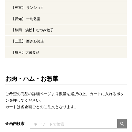
【三重】 サンショク
【愛知】 一刻魁堂
【静岡 浜松】むつみ餃子
【三重】 西ざわ笑店
【岐阜】大栄食品
お肉・ハム・お惣菜
ご希望の商品の詳細ページより数量を選択の上、カートに入れるボタ
ンを押してください。
カートは各企画ごとのご注文となります。
検索キーワードを入力してください
企画内検索