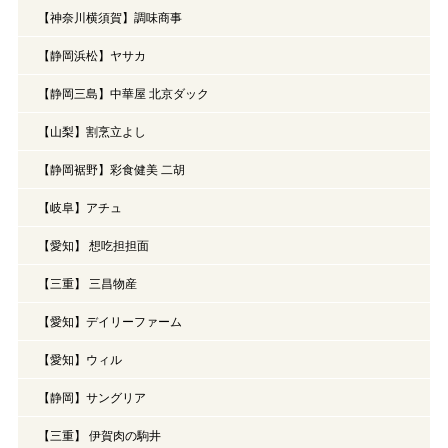
【神奈川横須賀】調味商事
【静岡浜松】ヤサカ
【静岡三島】中華屋 北京ダック
【山梨】割烹立よし
【静岡裾野】彩食健美 二胡
【岐阜】アチュ
【愛知】 想吃担担面
【三重】 三昌物産
【愛知】デイリーファーム
【愛知】ウィル
【静岡】サングリア
【三重】 伊賀肉の駒井