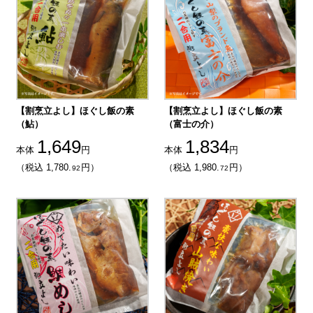
【割烹立よし】ほぐし飯の素
【割烹立よし】ほぐし飯の素
（鮎）
（富士の介）
1,649
1,834
本体
円
本体
円
（税込 1,780.
円）
（税込 1,980.
円）
92
72