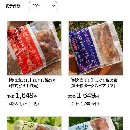
表示件数
【割烹立よし】ほぐし飯の素
【割烹立よし】ほぐし飯の素
（信玄どり手羽元）
（富士桜ポークスペアリブ）
1,649
1,649
本体
円
本体
円
（税込 1,780.
円）
（税込 1,780.
円）
92
92