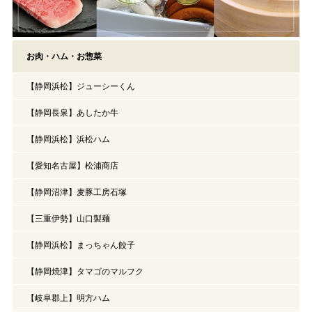
お肉・ハム・お惣菜
【静岡浜松】ジューシーくん
【静岡長泉】あしたか牛
【静岡浜松】浜松ハム
【愛知名古屋】松浦商店
【静岡沼津】麦豚工房石塚
【三重伊勢】山口製麺
【静岡浜松】まっちゃん餃子
【静岡焼津】タマゴのマルフク
【岐阜郡上】明方ハム