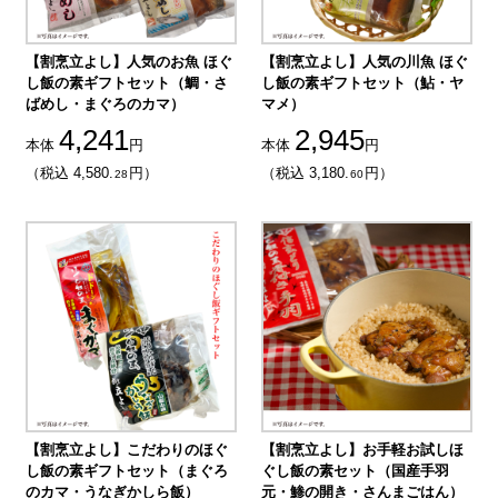
【割烹立よし】人気のお魚 ほぐ
【割烹立よし】人気の川魚 ほぐ
し飯の素ギフトセット（鯛・さ
し飯の素ギフトセット（鮎・ヤ
ばめし・まぐろのカマ）
マメ）
4,241
2,945
本体
円
本体
円
（税込 4,580.
円）
（税込 3,180.
円）
28
60
【割烹立よし】こだわりのほぐ
【割烹立よし】お手軽お試しほ
し飯の素ギフトセット（まぐろ
ぐし飯の素セット（国産手羽
のカマ・うなぎかしら飯）
元・鯵の開き・さんまごはん）