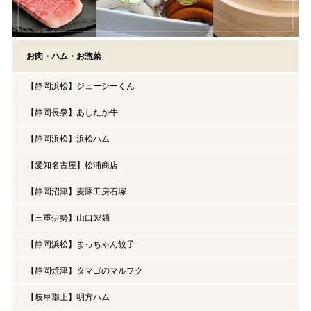
お肉・ハム・お惣菜
【静岡浜松】ジューシーくん
【静岡長泉】あしたか牛
【静岡浜松】浜松ハム
【愛知名古屋】松浦商店
【静岡沼津】麦豚工房石塚
【三重伊勢】山口製麺
【静岡浜松】まっちゃん餃子
【静岡焼津】タマゴのマルフク
【岐阜郡上】明方ハム