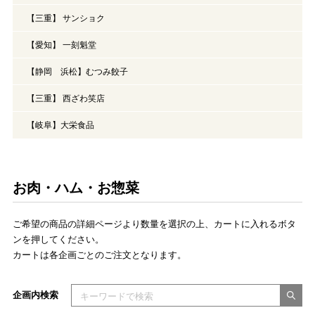
【三重】 サンショク
【愛知】 一刻魁堂
【静岡 浜松】むつみ餃子
【三重】 西ざわ笑店
【岐阜】大栄食品
お肉・ハム・お惣菜
ご希望の商品の詳細ページより数量を選択の上、カートに入れるボタ
ンを押してください。
カートは各企画ごとのご注文となります。
検索キーワードを入力してください
企画内検索