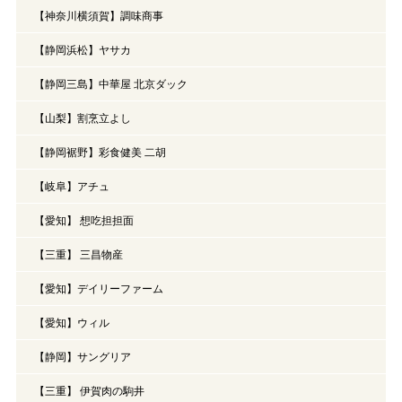
【神奈川横須賀】調味商事
【静岡浜松】ヤサカ
【静岡三島】中華屋 北京ダック
【山梨】割烹立よし
【静岡裾野】彩食健美 二胡
【岐阜】アチュ
【愛知】 想吃担担面
【三重】 三昌物産
【愛知】デイリーファーム
【愛知】ウィル
【静岡】サングリア
【三重】 伊賀肉の駒井