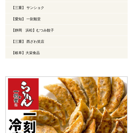
【三重】 サンショク
【愛知】 一刻魁堂
【静岡 浜松】むつみ餃子
【三重】 西ざわ笑店
【岐阜】大栄食品