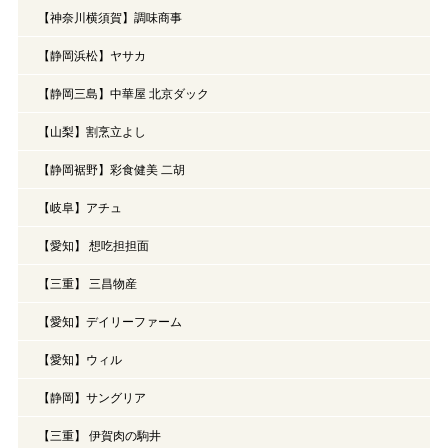
【神奈川横須賀】調味商事
【静岡浜松】ヤサカ
【静岡三島】中華屋 北京ダック
【山梨】割烹立よし
【静岡裾野】彩食健美 二胡
【岐阜】アチュ
【愛知】 想吃担担面
【三重】 三昌物産
【愛知】デイリーファーム
【愛知】ウィル
【静岡】サングリア
【三重】 伊賀肉の駒井