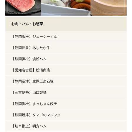
お肉・ハム・お惣菜
【静岡浜松】ジューシーくん
【静岡長泉】あしたか牛
【静岡浜松】浜松ハム
【愛知名古屋】松浦商店
【静岡沼津】麦豚工房石塚
【三重伊勢】山口製麺
【静岡浜松】まっちゃん餃子
【静岡焼津】タマゴのマルフク
【岐阜郡上】明方ハム