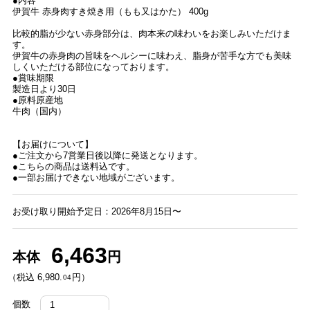
●内容
伊賀牛 赤身肉すき焼き用（もも又はかた） 400g
比較的脂が少ない赤身部分は、肉本来の味わいをお楽しみいただけま
す。
伊賀牛の赤身肉の旨味をヘルシーに味わえ、脂身が苦手な方でも美味
しくいただける部位になっております。
●賞味期限
製造日より30日
●原料原産地
牛肉（国内）
【お届けについて】
●ご注文から7営業日後以降に発送となります。
●こちらの商品は送料込です。
●一部お届けできない地域がございます。
お受け取り開始予定日：2026年8月15日〜
6,463
本体
円
（税込 6,980.
円）
04
個数