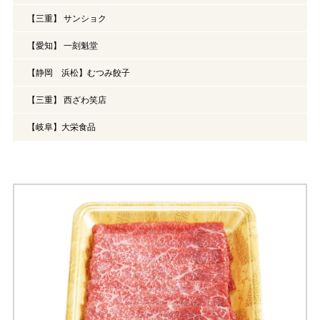
【三重】 サンショク
【愛知】 一刻魁堂
【静岡 浜松】むつみ餃子
【三重】 西ざわ笑店
【岐阜】大栄食品