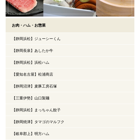
お肉・ハム・お惣菜
【静岡浜松】ジューシーくん
【静岡長泉】あしたか牛
【静岡浜松】浜松ハム
【愛知名古屋】松浦商店
【静岡沼津】麦豚工房石塚
【三重伊勢】山口製麺
【静岡浜松】まっちゃん餃子
【静岡焼津】タマゴのマルフク
【岐阜郡上】明方ハム