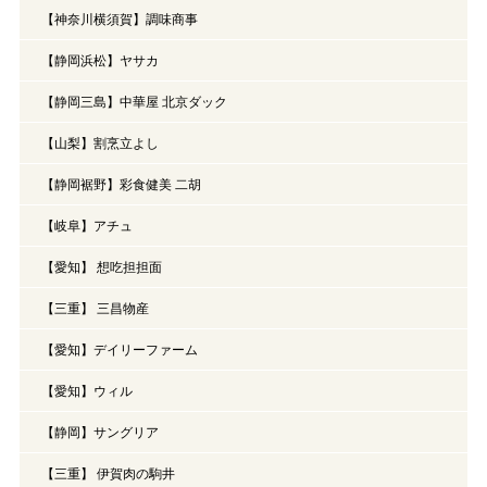
【神奈川横須賀】調味商事
【静岡浜松】ヤサカ
【静岡三島】中華屋 北京ダック
【山梨】割烹立よし
【静岡裾野】彩食健美 二胡
【岐阜】アチュ
【愛知】 想吃担担面
【三重】 三昌物産
【愛知】デイリーファーム
【愛知】ウィル
【静岡】サングリア
【三重】 伊賀肉の駒井