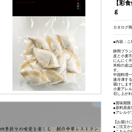
【彩食
ｇ
カタログ商品
●内容：ニ胡
静岡ブラ
皮と小麦
にんにく
米粉の皮
す。
中国料理一
速冷凍す
届けしま
小麦アレ
召し上が
●賞味期限
●原料原産
●アレルゲ
【お届け
●ご注文か
●こちらの