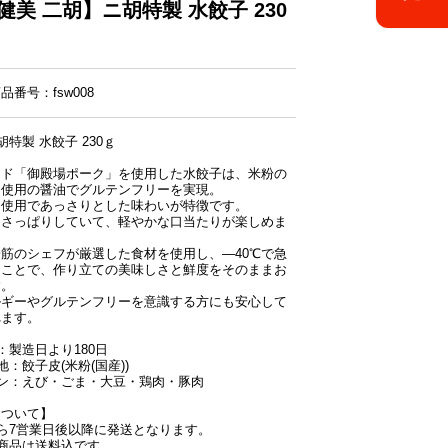
健美 二胡】ニ胡特製 水餃子 230
番号：fsw008
特製 水餃子 230ｇ
ンド「御殿場ポーク」を使用した水餃子は、米粉の
不使用の醤油でグルテンフリーを実現。
不使用であっさりとした味わいが特徴です。
はさっぱりしていて、軽やかな口当たりが楽しめま
筋のシェフが厳選した食材を使用し、―40℃で急
ることで、作り立ての美味しさと鮮度をそのままお
す。
ルギーやグルテンフリーを意識する方にも安心して
れます。
：製造日より180日
地：餃子皮(米粉(国産))
ン：えび・ごま・大豆・鶏肉・豚肉
について】
ら7営業日後以降に発送となります。
商品は送料込です。