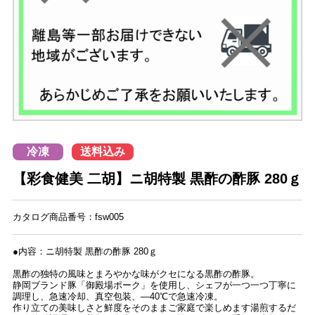
冷凍
送料込み
【彩食健美 二胡】ニ胡特製 黒酢の酢豚 280ｇ
カタログ商品番号：fsw005
●内容：ニ胡特製 黒酢の酢豚 280ｇ
黒酢の独特の風味とまろやかな味がクセになる黒酢の酢豚。
静岡ブランド豚「御殿場ポーク」を使用し、シェフが一つ一つ丁寧に
調理し、急速冷却、真空包装、―40℃で急速冷凍。
作り立ての美味しさと鮮度をそのままご家庭で楽しめます湯煎するだ