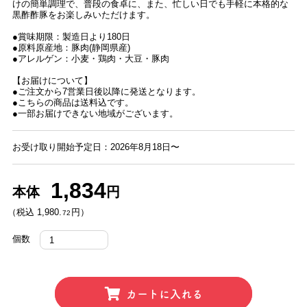
けの簡単調理で、普段の食卓に、また、忙しい日でも手軽に本格的な
黒酢酢豚をお楽しみいただけます。
●賞味期限：製造日より180日
●原料原産地：豚肉(静岡県産)
●アレルゲン：小麦・鶏肉・大豆・豚肉
【お届けについて】
●ご注文から7営業日後以降に発送となります。
●こちらの商品は送料込です。
●一部お届けできない地域がございます。
お受け取り開始予定日：2026年8月18日〜
1,834
本体
円
（税込 1,980.
円）
72
個数
カートに入れる