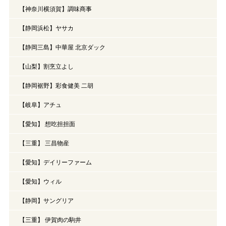
【神奈川横須賀】調味商事
【静岡浜松】ヤサカ
【静岡三島】中華屋 北京ダック
【山梨】割烹立よし
【静岡裾野】彩食健美 二胡
【岐阜】アチュ
【愛知】 想吃担担面
【三重】 三昌物産
【愛知】デイリーファーム
【愛知】ウィル
【静岡】サングリア
【三重】 伊賀肉の駒井