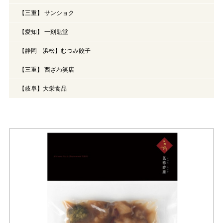
【三重】 サンショク
【愛知】 一刻魁堂
【静岡 浜松】むつみ餃子
【三重】 西ざわ笑店
【岐阜】大栄食品