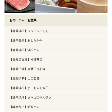
お肉・ハム・お惣菜
【静岡浜松】ジューシーくん
【静岡長泉】あしたか牛
【静岡浜松】浜松ハム
【愛知名古屋】松浦商店
【静岡沼津】麦豚工房石塚
【三重伊勢】山口製麺
【静岡浜松】まっちゃん餃子
【静岡焼津】タマゴのマルフク
【岐阜郡上】明方ハム