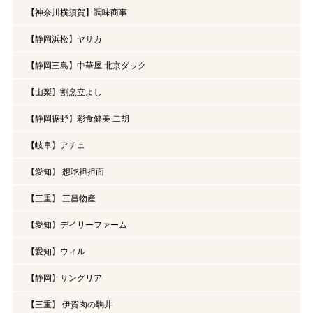
【神奈川横須賀】調味商事
【静岡浜松】ヤサカ
【静岡三島】中華屋 北京ダック
【山梨】割烹立よし
【静岡裾野】彩食健美 二胡
【岐阜】アチュ
【愛知】 想吃担担面
【三重】 三昌物産
【愛知】デイリーファーム
【愛知】ウィル
【静岡】サングリア
【三重】 伊賀肉の駒井