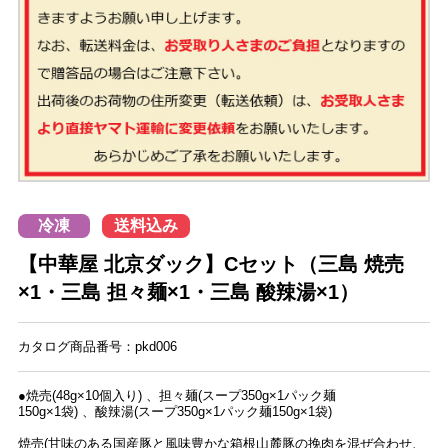
冷凍
送料込み
【中華屋 北京ダック】Cセット（三島 焼売
×1・三島 担々麺×1・三島 酸辣湯×1）
カタログ商品番号：pkd006
●焼売(48g×10個入り) 、担々麺(スープ350g×1パック麺
150g×1袋) 、酸辣湯(スープ350g×1パック麺150g×1袋)
焼売(甘味のある国産豚と風味豊かな箱根山麓豚の挽肉を混ぜ合わせ、