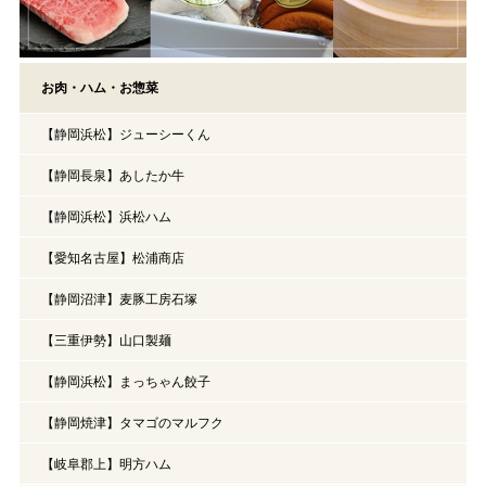
お肉・ハム・お惣菜
【静岡浜松】ジューシーくん
【静岡長泉】あしたか牛
【静岡浜松】浜松ハム
【愛知名古屋】松浦商店
【静岡沼津】麦豚工房石塚
【三重伊勢】山口製麺
【静岡浜松】まっちゃん餃子
【静岡焼津】タマゴのマルフク
【岐阜郡上】明方ハム