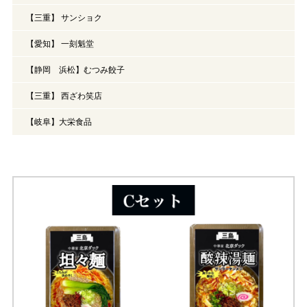
【三重】 サンショク
【愛知】 一刻魁堂
【静岡 浜松】むつみ餃子
【三重】 西ざわ笑店
【岐阜】大栄食品