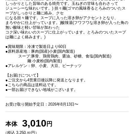
しっかりとした旨味のある焼売です。玉ねぎの甘味も合わさって
ジューシーな味わいです。) 担々麺(ゴマの風味香るとろみのついたス
ープがしっかりと麺に絡み、クセ
になる担々麺です。スープに入った溶き卵がアクセントとなり、
まろやかに仕上がっています。)酸辣湯(フワフワな溶き卵が入った角の
無い酸味と軽い甘味が加わった
コク深い味わいのスープに仕上がっています。とろみのついたスープ
は麺によく絡みます。)
●賞味期限：冷凍で製造日より60日
●原料原産地：豚肉(国産)小麦(国内製造)
スープ:豚骨、鶏骨鶏肉、醤油、砂糖、食塩(国内製造)
麺:小麦粉(国内製造)
●アレルゲン：卵、小麦、大豆、ピーナッツ
【お届けについて】
●ご注文から4営業日後以降に発送となります。
●こちらの商品は送料込です。
●一部お届けできない地域がございます。
お受け取り開始予定日：2026年8月13日〜
3,010
本体
円
（税込 3,250.
円）
80