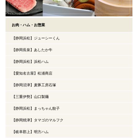
お肉・ハム・お惣菜
【静岡浜松】ジューシーくん
【静岡長泉】あしたか牛
【静岡浜松】浜松ハム
【愛知名古屋】松浦商店
【静岡沼津】麦豚工房石塚
【三重伊勢】山口製麺
【静岡浜松】まっちゃん餃子
【静岡焼津】タマゴのマルフク
【岐阜郡上】明方ハム