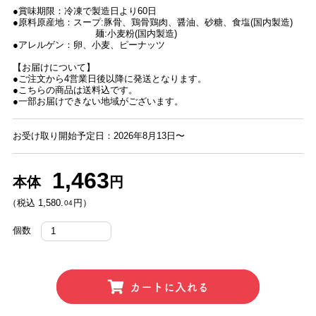
●賞味期限：冷凍で製造日より60日
●原料原産地：スープ:豚骨、鶏骨鶏肉、醤油、砂糖、食塩(国内製造)
麺:小麦粉(国内製造)
●アレルゲン：卵、小麦、ピーナッツ
【お届けについて】
●ご注文から4営業日後以降に発送となります。
●こちらの商品は送料込です。
●一部お届けできない地域がございます。
お受け取り開始予定日：2026年8月13日〜
1,463
本体
円
（税込 1,580.
円）
04
個数
カートに入れる