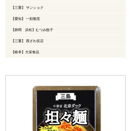
【三重】 サンショク
【愛知】 一刻魁堂
【静岡 浜松】むつみ餃子
【三重】 西ざわ笑店
【岐阜】大栄食品