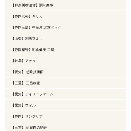
【神奈川横須賀】調味商事
【静岡浜松】ヤサカ
【静岡三島】中華屋 北京ダック
【山梨】割烹立よし
【静岡裾野】彩食健美 二胡
【岐阜】アチュ
【愛知】 想吃担担面
【三重】 三昌物産
【愛知】デイリーファーム
【愛知】ウィル
【静岡】サングリア
【三重】 伊賀肉の駒井