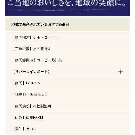
地域で生産されているおすすめ商品
【静岡沼津】チモトコーヒー
【三重松阪】水谷養蜂園
【静岡静岡市】コーヒー乃川島
【リバースインポート】
【静岡】PABOLA
【神奈川】Gold heart
【静岡浜松】村松製油所
【山梨】白州FARM
【愛知】カコイ