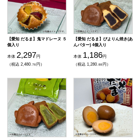
【愛知 だるま】鬼マドレーヌ ５
【愛知 だるま】ぴよりん焼き(あ
個入り
んバター) 4個入り
2,297
1,186
本体
円
本体
円
（税込 2,480.
円）
（税込 1,280.
円）
76
88