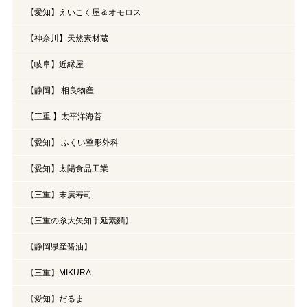
【愛知】えいこく屋＆オモロス
【神奈川】天然素材蔵
【岐阜】近縁屋
【静岡】 相良物産
【三重 】太平洋海苔
【愛知】 ふくい整形外科
【愛知】太陽食品工業
【三重】末廣寿司
【三重の糸大矢知手延素麵】
【静岡県産醤油】
【三重】MIKURA
【愛知】だるま