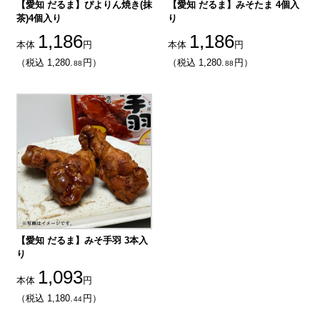
【愛知 だるま】ぴよりん焼き(抹
【愛知 だるま】みそたま 4個入
茶)4個入り
り
1,186
1,186
本体
円
本体
円
（税込 1,280.
円）
（税込 1,280.
円）
88
88
【愛知 だるま】みそ手羽 3本入
り
1,093
本体
円
（税込 1,180.
円）
44