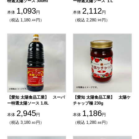
特選太陽ソース 300ml
ー特選太陽ソース １L
1,093
2,112
本体
円
本体
円
（税込 1,180.
円）
（税込 2,280.
円）
44
96
【愛知 太陽食品工業】 スーパ
【愛知 太陽食品工業】 太陽ケ
ー特選太陽ソース 1.8L
チャップ極 230g
2,945
1,186
本体
円
本体
円
（税込 3,180.
円）
（税込 1,280.
円）
60
88