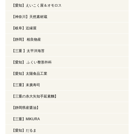
【愛知】えいこく屋＆オモロス
【神奈川】天然素材蔵
【岐阜】近縁屋
【静岡】 相良物産
【三重 】太平洋海苔
【愛知】 ふくい整形外科
【愛知】太陽食品工業
【三重】末廣寿司
【三重の糸大矢知手延素麵】
【静岡県産醤油】
【三重】MIKURA
【愛知】だるま