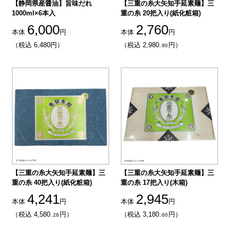
【静岡県産醤油】旨味だれ
【三重の糸大矢知手延素麺】三
1000ml×6本入
重の糸 20把入り(紙化粧箱)
6,000
2,760
本体
円
本体
円
（税込 6,480円）
（税込 2,980.
円）
80
【三重の糸大矢知手延素麺】三
【三重の糸大矢知手延素麺】三
重の糸 40把入り(紙化粧箱)
重の糸 17把入り(木箱)
4,241
2,945
本体
円
本体
円
（税込 4,580.
円）
（税込 3,180.
円）
28
60