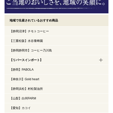
地域で生産されているおすすめ商品
【静岡沼津】チモトコーヒー
【三重松阪】水谷養蜂園
【静岡静岡市】コーヒー乃川島
【リバースインポート】
【静岡】PABOLA
【神奈川】Gold heart
【静岡浜松】村松製油所
【山梨】白州FARM
【愛知】カコイ