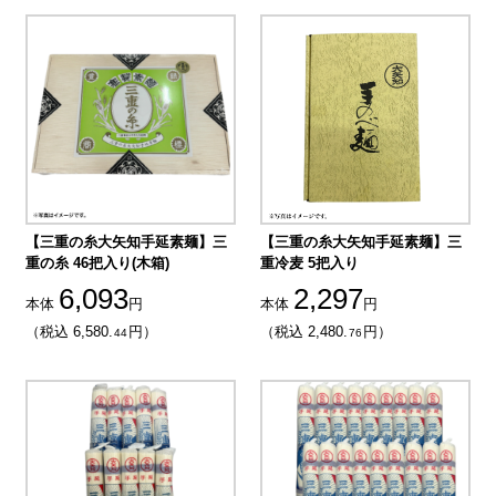
【三重の糸大矢知手延素麺】三
【三重の糸大矢知手延素麺】三
重の糸 46把入り(木箱)
重冷麦 5把入り
6,093
2,297
本体
円
本体
円
（税込 6,580.
円）
（税込 2,480.
円）
44
76