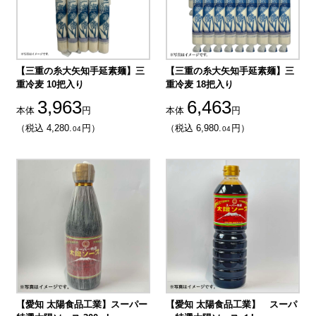
【三重の糸大矢知手延素麺】三
【三重の糸大矢知手延素麺】三
重冷麦 10把入り
重冷麦 18把入り
3,963
6,463
本体
円
本体
円
（税込 4,280.
円）
（税込 6,980.
円）
04
04
【愛知 太陽食品工業】スーパー
【愛知 太陽食品工業】 スーパ