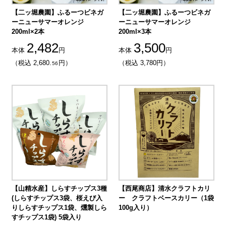
【二ッ堀農園】ふるーつビネガ
【二ッ堀農園】ふるーつビネガ
ーニューサマーオレンジ
ーニューサマーオレンジ
200ml×2本
200ml×3本
2,482
3,500
本体
円
本体
円
（税込 2,680.
円）
（税込 3,780円）
56
【山精水産】しらすチップス3種
【西尾商店】清水クラフトカリ
(しらすチップス3袋、桜えび入
ー クラフトベースカリー（1袋
りしらすチップス1袋、燻製しら
100g入り）
すチップス1袋) 5袋入り