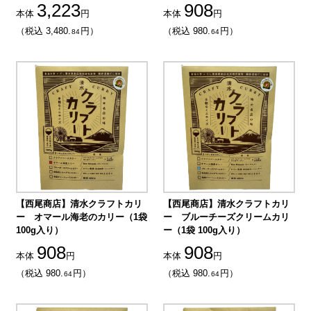
3,223
908
本体
円
本体
円
（税込 3,480.
円）
（税込 980.
円）
84
64
【西尾商店】清水クラフトカリ
【西尾商店】清水クラフトカリ
ー オマール海老のカリー（1袋
ー ブルーチーズクリームカリ
100g入り）
ー（1袋 100g入り）
908
908
本体
円
本体
円
（税込 980.
円）
（税込 980.
円）
64
64