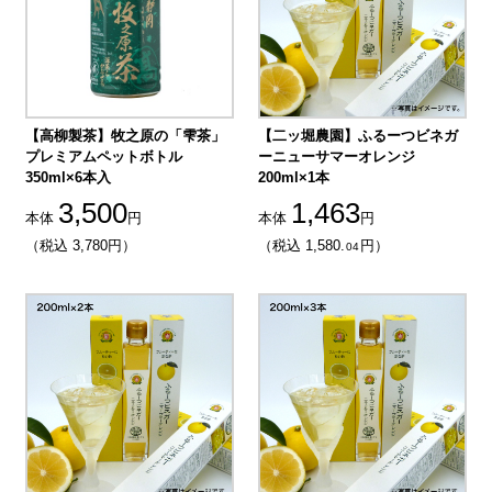
【高柳製茶】牧之原の「雫茶」
【二ッ堀農園】ふるーつビネガ
プレミアムペットボトル
ーニューサマーオレンジ
350ml×6本入
200ml×1本
3,500
1,463
本体
円
本体
円
（税込 3,780円）
（税込 1,580.
円）
04