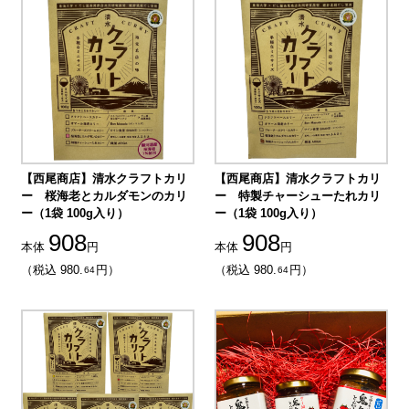
【西尾商店】清水クラフトカリ
【西尾商店】清水クラフトカリ
ー 桜海老とカルダモンのカリ
ー 特製チャーシューたれカリ
ー（1袋 100g入り）
ー（1袋 100g入り）
908
908
本体
円
本体
円
（税込 980.
円）
（税込 980.
円）
64
64