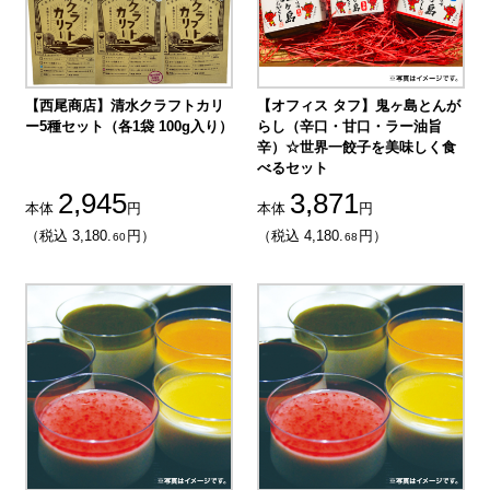
【西尾商店】清水クラフトカリ
【オフィス タフ】鬼ヶ島とんが
ー5種セット（各1袋 100g入り）
らし（辛口・甘口・ラー油旨
辛）☆世界一餃子を美味しく食
べるセット
2,945
3,871
本体
円
本体
円
（税込 3,180.
円）
（税込 4,180.
円）
60
68