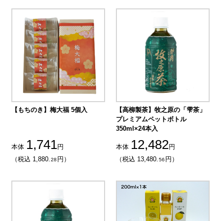
【もちのき】梅大福 5個入
【高柳製茶】牧之原の「雫茶」
プレミアムペットボトル
350ml×24本入
1,741
12,482
本体
円
本体
円
（税込 1,880.
円）
（税込 13,480.
円）
28
56