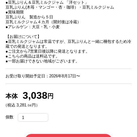
●豆乳ぷりん＆豆乳ミルクジャム 「洋セット」
豆乳ぷりん(木苺・マンゴー・杏・珈琲）・豆乳ミルクジャム
●賞味期限
豆乳ぷりん 製造から５日
豆乳ミルクジャム４カ月（開封後は冷蔵）
●アレルゲン：大豆・乳・小麦
【お届けについて】
●豆乳ミルクジャムは常温ですが、豆乳ぷりんと一緒に梱包するため冷
蔵での発送となります。
●ご注文から7営業日後以降に発送となります。
●こちらの商品は送料込です。
●一部お届けできない地域がございます。
お受け取り開始予定日：2026年8月17日〜
3,038
本体
円
（税込 3,281.
円）
04
個数