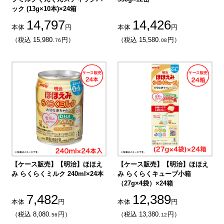
ック (13g×10本)×24箱
14,797
14,426
本体
円
本体
円
（税込 15,980.
円）
（税込 15,580.
円）
76
08
【ケース販売】【明治】ほほえ
【ケース販売】【明治】ほほえ
み らくらくミルク 240ml×24本
み らくらくキューブ小箱
（27g×4袋）×24箱
7,482
12,389
本体
円
本体
円
（税込 8,080.
円）
（税込 13,380.
円）
56
12