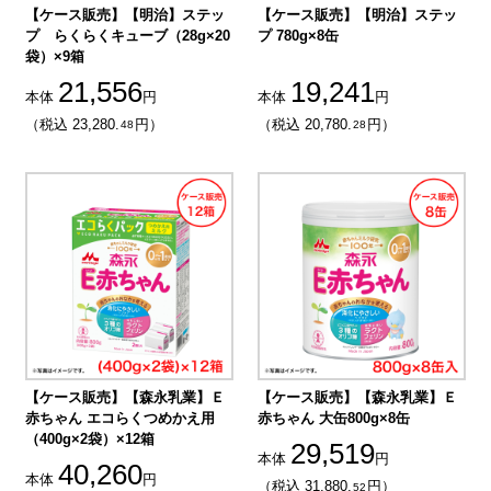
【ケース販売】【明治】ステッ
【ケース販売】【明治】ステッ
プ らくらくキューブ（28g×20
プ 780g×8缶
袋）×9箱
21,556
19,241
本体
円
本体
円
（税込 23,280.
円）
（税込 20,780.
円）
48
28
【ケース販売】【森永乳業】Ｅ
【ケース販売】【森永乳業】Ｅ
赤ちゃん エコらくつめかえ用
赤ちゃん 大缶800g×8缶
（400g×2袋）×12箱
29,519
本体
円
40,260
本体
円
（税込 31,880.
円）
52