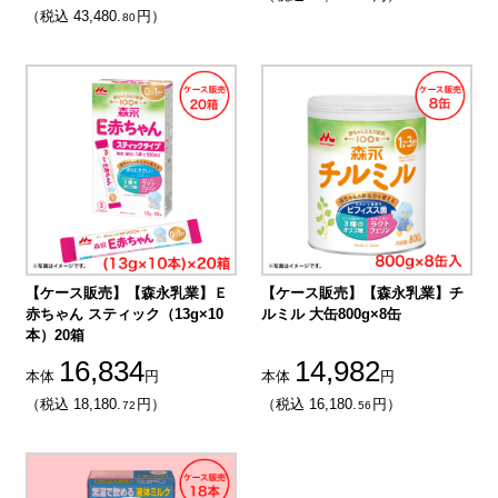
（税込 43,480.
円）
80
【ケース販売】【森永乳業】Ｅ
【ケース販売】【森永乳業】チ
赤ちゃん スティック（13g×10
ルミル 大缶800g×8缶
本）20箱
16,834
14,982
本体
円
本体
円
（税込 18,180.
円）
（税込 16,180.
円）
72
56