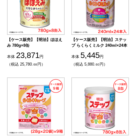
【ケース販売】【明治】ほほえ
【ケース販売】【明治】ステッ
み 780g×8缶
プ らくらくミルク 240ml×24本
23,871
5,445
本体
円
本体
円
（税込 25,780.
円）
（税込 5,880.
円）
68
60