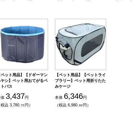
【ペット用品】【ドギーマン
【ペット用品】【ペットライ
ハヤシ】ペット用おてがるペ
ブラリー】ペット用折りたた
ットバス
みケージ
3,437
6,346
本体
円
本体
円
税込 3,780.
円）
（税込 6,980.
円）
70
60