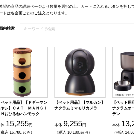
希望の商品の詳細ページより数量を選択の上、カートに入れるボタンを押し
ートは各企画ごとのご注文となります。
索キーワードを入力してください
画内検索
【ペット用品】【ドギーマン
【ペット用品】【マルカン】
【ペット用
ハヤシ】ＣＡＴ ＭＡＮＳｉ
ナクラムミマモリカメラ
ナクラムオ
ＯＮおひるねハンモック
テン
15,255
9,255
13,
本体
円
本体
円
本体
税込 16,780.
円）
（税込 10,180.
円）
（税込 14,58
50
50