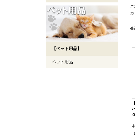
ご
カ
検
企
【ペット用品】
ペット用品
（