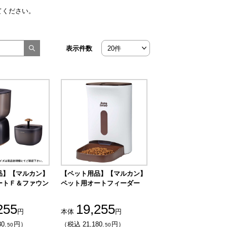
てください。
表示件数
品】【マルカン】
【ペット用品】【マルカン】
ートＦ＆ファウン
ペット用オートフィーダー
255
19,255
円
本体
円
0.
円）
（税込 21,180.
円）
50
50