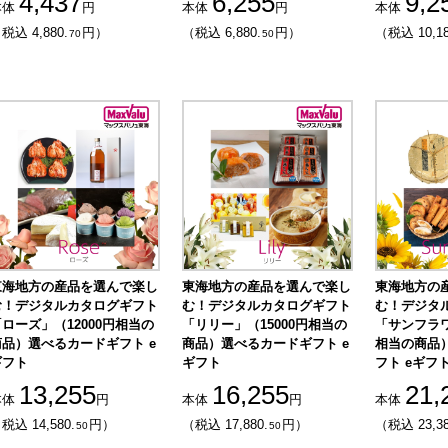
4,437
6,255
9,2
本体
円
本体
円
本体
税込 4,880.
円）
（税込 6,880.
円）
（税込 10,18
70
50
東海地方の産品を選んで楽し
東海地方の産品を選んで楽し
東海地方の
む！デジタルカタログギフト
む！デジタルカタログギフト
む！デジタ
ローズ」（12000円相当の
「リリー」（15000円相当の
「サンフラワ
商品）選べるカードギフト e
商品）選べるカードギフト e
相当の商品
ギフト
ギフト
フト eギフ
13,255
16,255
21,
本体
円
本体
円
本体
税込 14,580.
円）
（税込 17,880.
円）
（税込 23,38
50
50