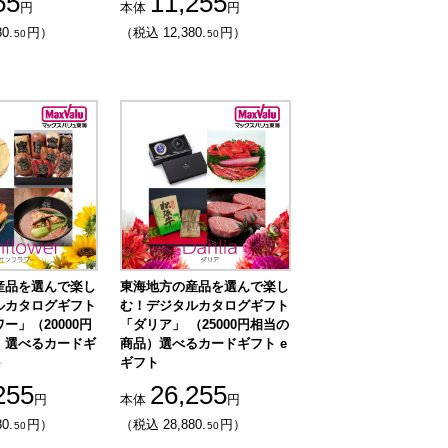
55
11,255
円
本体
円
0.
円）
（税込 12,380.
円）
50
50
産品を選んで楽し
東海地方の産品を選んで楽し
ルカタログギフト
む！デジタルカタログギフト
ー」（20000円
「ダリア」 （25000円相当の
）選べるカードギ
商品）選べるカードギフト e
ト
ギフト
255
26,255
円
本体
円
0.
円）
（税込 28,880.
円）
50
50