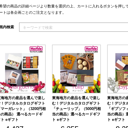
希望の商品の詳細ページより数量を選択の上、カートに入れるボタンを押し
ートは各企画ごとのご注文となります。
索キーワードを入力してください
画内検索
東海地方の産品を選んで楽し
東海地方の産品を選んで楽し
東海地方の
む！デジタルカタログギフト
む！デジタルカタログギフト
む！デジタ
「マーガレット」（3200円相
「チューリップ」（5000円相
「ギプソフィ
当の商品） 選べるカードギ
当の商品）選べるカードギフ
当の商品）
ト eギフト
ト eギフト
ト eギフト