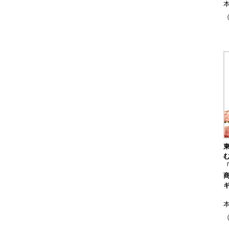
（
「
（