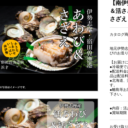
【南伊
＆活さ
さざえ 
カタログ商品
地元伊勢
びのお造
【お届け
●冷蔵便で
●配送料
品は配送料
●北海道
す。
●離島等
下さい。
●内容：活あ
●賞味期限
お受け取り