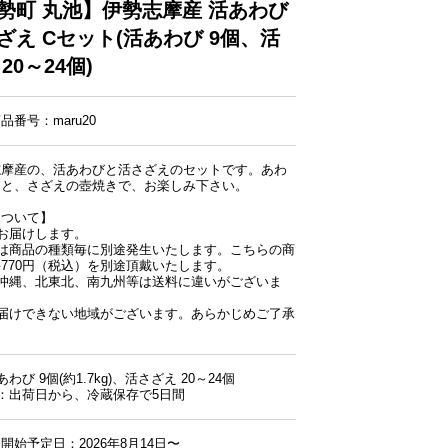
勢町 丸池】伊勢志摩産 活あわび
ざえ Cセット(活あわび 9個、活
20～24個)
番号：maru20
志摩産の、活あわびと活さざえのセットです。あわ
りと、さざえの壺焼きで、お楽しみ下さい。
について】
お届けします。
金は商品の種類毎に別途発生いたします。こちらの商
770円（税込）を別途頂戴いたします。
、沖縄、北東北、南九州等は送料に違いがございま
お届けできない地域がございます。あらかじめご了承
わび 9個(約1.7kg)、活さざえ 20～24個
：出荷日から、冷蔵保存で5日間
開始予定日：2026年8月14日〜