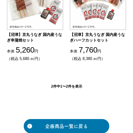
【沼津】京丸うなぎ 国内産うな
【沼津】京丸うなぎ 国内産うな
ぎ串蒲焼セット
ぎハーフカットセット
5,260
7,760
本体
円
本体
円
（税込 5,680.
円）
（税込 8,380.
円）
80
80
2件中1〜2件を表示
企画商品一覧に戻る