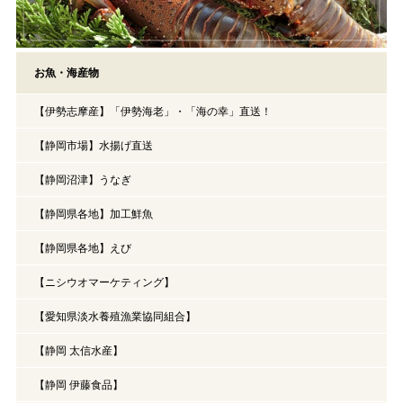
お魚・海産物
【伊勢志摩産】「伊勢海老」・「海の幸」直送！
【静岡市場】水揚げ直送
【静岡沼津】うなぎ
【静岡県各地】加工鮮魚
【静岡県各地】えび
【ニシウオマーケティング】
【愛知県淡水養殖漁業協同組合】
【静岡 太信水産】
【静岡 伊藤食品】