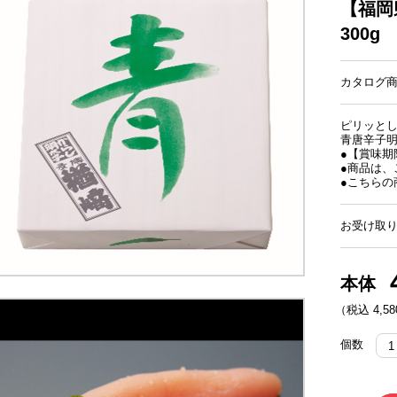
【福岡
300g
カタログ商品
ピリッと
青唐辛子明
●【賞味期
●商品は、
●こちらの
お受け取り
本体
（税込 4,58
個数