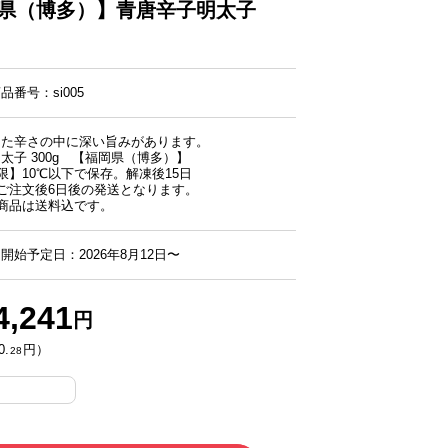
県（博多）】青唐辛子明太子
番号：si005
した辛さの中に深い旨みがあります。
太子 300g 【福岡県（博多）】
限】10℃以下で保存。解凍後15日
ご注文後6日後の発送となります。
商品は送料込です。
開始予定日：2026年8月12日〜
4,241
円
0.
円）
28