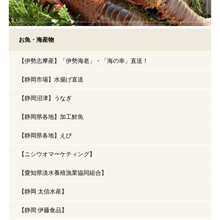
お魚・海産物
【伊勢志摩産】「伊勢海老」・「海の幸」直送！
【静岡市場】水揚げ直送
【静岡沼津】うなぎ
【静岡県各地】加工鮮魚
【静岡県各地】えび
【ニシウオマーケティング】
【愛知県淡水養殖漁業協同組合】
【静岡 太信水産】
【静岡 伊藤食品】