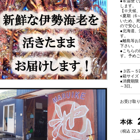
●常温便で
します。
【※天候
<夏期（6
いため、
ので安心
●北海道
す。
●離島等
下さい。
●こちら
す。予め
●３匹～５匹
●箱サイズ：2
●消費期限
～3日。
お受け取り
本体
（税込 22,38