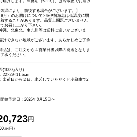
お届けします。※夏期（6～9月）は冷蔵便でお届け
、気温により、前後する場合がございます。】
～9月）のお届けについて>※伊勢海老は低温度に弱
死着することがあります。品質上問題ございません
してお召し上がり下さい。
、沖縄、北東北、南九州等は送料に違いがございま
お届けできない地域がございます。あらかじめご了承
の商品は、ご注文から４営業日後以降の発送となりま
ご了承ください。
(1000g入り)
2×29×11.5cm
：出荷日から２日。氷〆していただくと冷蔵庫で2
開始予定日：2026年8月15日〜
20,723
円
0.
円）
84