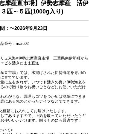
志摩産直市場】伊勢志摩産 活伊
３匹～５匹(1000g入り)
間：〜2026年9月23日
番号：maru02
バリュ東海×伊勢志摩産直市場 三重県南伊勢町から
勢エビを活きたまま直送
摩産直市場」では、水揚げされた伊勢海老を専用の
切に育てています。
獲量に左右されず、いつでも活きの良い伊勢海老を
きるので贈り物やお祝いごとなどにお使いいただけ
思われがちな、調理もコツをつかめば簡単にできま
家庭にある先のとがったナイフなどでできます。
化粧箱にお入れしてお届けいたします。
装してありますので、上紙を取っていただいたらギ
てお使いいただけます。贈りものにも最適です！
ついて>