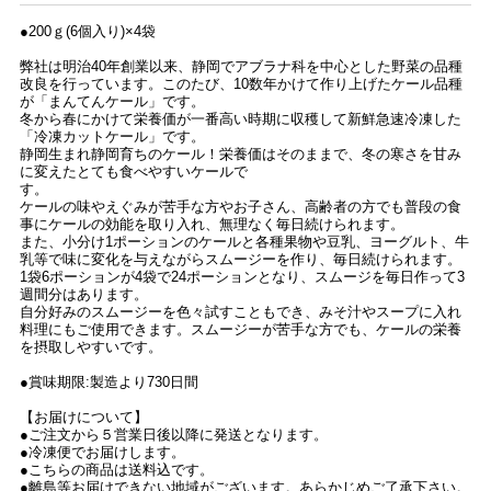
●200ｇ(6個入り)×4袋
弊社は明治40年創業以来、静岡でアブラナ科を中心とした野菜の品種
改良を行っています。このたび、10数年かけて作り上げたケール品種
が「まんてんケール」です。
冬から春にかけて栄養価が一番高い時期に収穫して新鮮急速冷凍した
「冷凍カットケール」です。
静岡生まれ静岡育ちのケール！栄養価はそのままで、冬の寒さを甘み
に変えたとても食べやすいケールで
す
ケールの味やえぐみが苦手な方やお子さん、高齢者の方でも普段の食
事にケールの効能を取り入れ、無理なく毎日続けられます。
また、小分け1ポーションのケールと各種果物や豆乳、ヨーグルト、牛
乳等で味に変化を与えながらスムージーを作り、毎日続けられます。
1袋6ポーションが4袋で24ポーションとなり、スムージを毎日作って3
週間分はあります。
自分好みのスムージーを色々試すこともでき、みそ汁やスープに入れ
料理にもご使用できます。スムージーが苦手な方でも、ケールの栄養
を摂取しやすいです。
●賞味期限:製造より730日間
【お届けについて】
●ご注文から５営業日後以降に発送となります。
●冷凍便でお届けします。
●こちらの商品は送料込です。
●離島等お届けできない地域がございます。あらかじめご了承下さい。