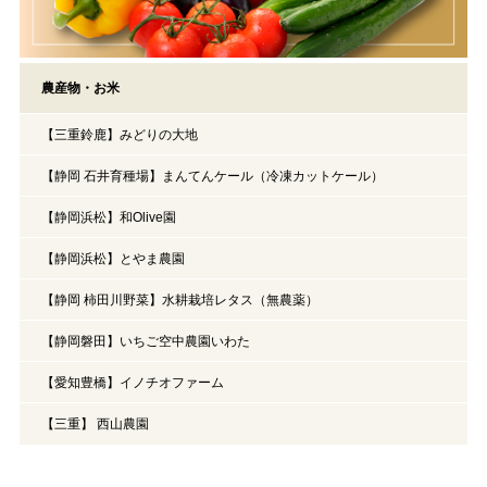
農産物・お米
【三重鈴鹿】みどりの大地
【静岡 石井育種場】まんてんケール（冷凍カットケール）
【静岡浜松】和Olive園
【静岡浜松】とやま農園
【静岡 柿田川野菜】水耕栽培レタス（無農薬）
【静岡磐田】いちご空中農園いわた
【愛知豊橋】イノチオファーム
【三重】 西山農園