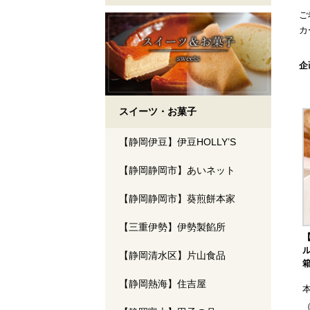
ご
カ
検
企
スイーツ・お菓子
【静岡伊豆】伊豆HOLLY’S
【静岡静岡市】あいネット
【静岡静岡市】葵煎餅本家
【三重伊勢】伊勢製餡所
【静岡清水区】片山食品
【静岡熱海】住吉屋
（