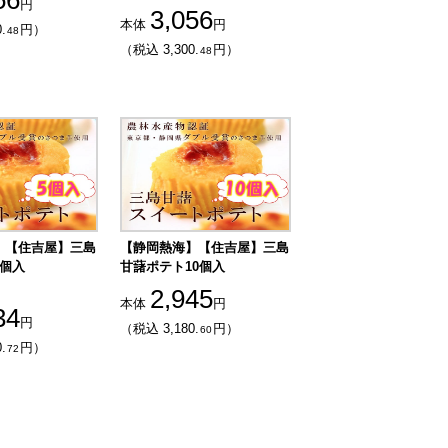
56
円
3,056
本体
円
.
円）
48
（税込 3,300.
円）
48
】【住吉屋】三島
【静岡熱海】【住吉屋】三島
5個入
甘藷ポテト10個入
2,945
本体
円
34
円
（税込 3,180.
円）
60
.
円）
72