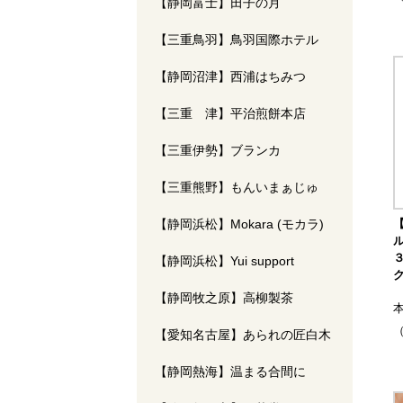
【静岡富士】田子の月
【三重鳥羽】鳥羽国際ホテル
【静岡沼津】西浦はちみつ
【三重 津】平治煎餅本店
【三重伊勢】ブランカ
【三重熊野】もんいまぁじゅ
【静岡浜松】Mokara (モカラ)
【静岡浜松】Yui support
【静岡牧之原】高柳製茶
（
【愛知名古屋】あられの匠白木
【静岡熱海】温まる合間に