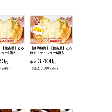
】【住吉屋】とろ
【静岡熱海】【住吉屋】とろ
シュー6個入
ける・デ・シュー8個入
60
3,408
円
本体
円
.
円）
（税込 3,680.
円）
80
64