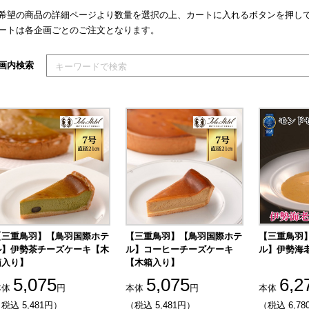
希望の商品の詳細ページより数量を選択の上、カートに入れるボタンを押し
ートは各企画ごとのご注文となります。
索キーワードを入力してください
画内検索
【三重鳥羽】【鳥羽国際ホテ
【三重鳥羽】【鳥羽国際ホテ
【三重鳥羽
ル】伊勢茶チーズケーキ【木
ル】コーヒーチーズケーキ
ル】伊勢海
箱入り】
【木箱入り】
5,075
5,075
6,2
本体
円
本体
円
本体
税込 5,481円）
（税込 5,481円）
（税込 6,780