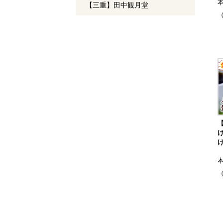
【三重】田中観月堂
（
（