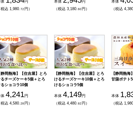
1,834
2,945
4,0
本体
円
本体
円
本体
税込 1,980.
円）
（税込 3,180.
円）
（税込 4,380
72
60
【静岡熱海】【住吉屋】とろ
【静岡熱海】【住吉屋】とろ
【静岡熱海
けるチーズケーキ5個＋とろ
けるチーズケーキ10個＋とろ
甘藷ポテト
けるショコラ10個
けるショコラ5個
4,241
4,149
1,8
本体
円
本体
円
本体
税込 4,580.
円）
（税込 4,480.
円）
（税込 1,980
28
92