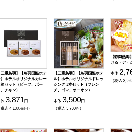
【静岡熱海
ける・デ・
2,7
【三重鳥羽】【鳥羽国際ホテ
【三重鳥羽】【鳥羽国際ホテ
本体
ル】ホテルオリジナルカレー
ル】ホテルオリジナルドレッ
（税込 2,980
３箱セット（ビーフ、ポー
シング 3本セット（フレン
ク、チキン）
チ、ゴマ、オニオン）
3,871
3,500
本体
円
本体
円
税込 4,180.
円）
（税込 3,780円）
68