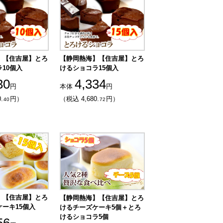
】【住吉屋】とろ
【静岡熱海】【住吉屋】とろ
10個入
けるショコラ15個入
30
4,334
円
本体
円
.
円）
（税込 4,680.
円）
40
72
】【住吉屋】とろ
【静岡熱海】【住吉屋】とろ
ーキ15個入
けるチーズケーキ5個＋とろ
けるショコラ5個