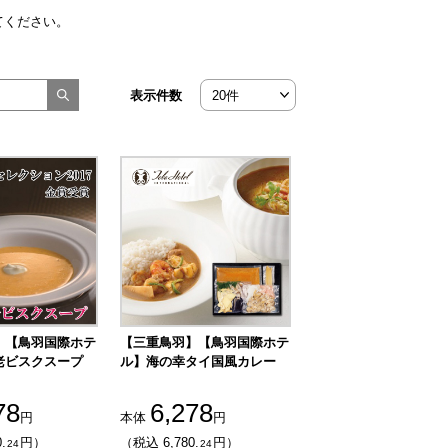
てください。
表示件数
】【鳥羽国際ホテ
【三重鳥羽】【鳥羽国際ホテ
老ビスクスープ
ル】海の幸タイ国風カレー
78
6,278
円
本体
円
.
円）
（税込 6,780.
円）
24
24