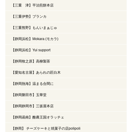
【三重 津】平治煎餅本店
【三重伊勢】ブランカ
【三重熊野】もんいまぁじゅ
【静岡浜松】Mokara (モカラ)
【静岡浜松】Yui support
【静岡牧之原】高柳製茶
【愛知名古屋】あられの匠白木
【静岡熱海】温まる合間に
【静岡磐田市】玉華堂
【静岡静岡市】三坂屋本店
【静岡函南】酪農王国オラッチェ
【静岡】 チーズケーキと焼菓子の店polipoli