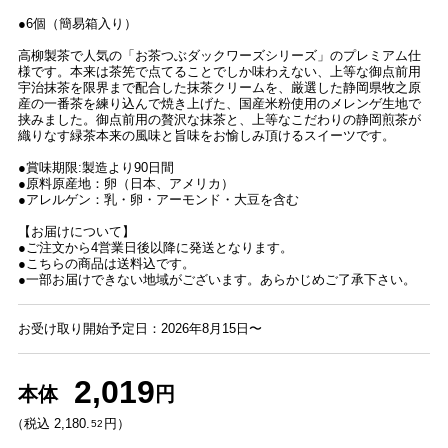
●6個（簡易箱入り）
高柳製茶で人気の「お茶つぶダックワーズシリーズ」のプレミアム仕
様です。本来は茶筅で点てることでしか味わえない、上等な御点前用
宇治抹茶を限界まで配合した抹茶クリームを、厳選した静岡県牧之原
産の一番茶を練り込んで焼き上げた、国産米粉使用のメレンゲ生地で
挟みました。御点前用の贅沢な抹茶と、上等なこだわりの静岡煎茶が
織りなす緑茶本来の風味と旨味をお愉しみ頂けるスイーツです。
●賞味期限:製造より90日間
●原料原産地：卵（日本、アメリカ）
●アレルゲン：乳・卵・アーモンド・大豆を含む
【お届けについて】
●ご注文から4営業日後以降に発送となります。
●こちらの商品は送料込です。
●一部お届けできない地域がございます。あらかじめご了承下さい。
お受け取り開始予定日：2026年8月15日〜
2,019
本体
円
（税込 2,180.
円）
52