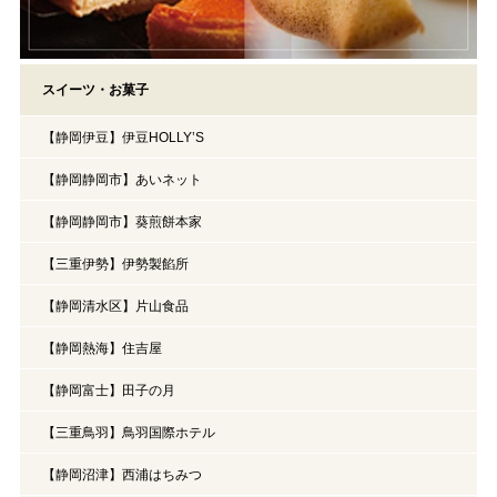
スイーツ・お菓子
【静岡伊豆】伊豆HOLLY’S
【静岡静岡市】あいネット
【静岡静岡市】葵煎餅本家
【三重伊勢】伊勢製餡所
【静岡清水区】片山食品
【静岡熱海】住吉屋
【静岡富士】田子の月
【三重鳥羽】鳥羽国際ホテル
【静岡沼津】西浦はちみつ